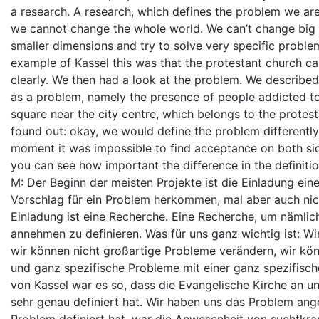
a research. A research, which defines the problem we are 
we cannot change the whole world. We can’t change big
smaller dimensions and try to solve very specific problem
example of Kassel this was that the protestant church c
clearly. We then had a look at the problem. We described
as a problem, namely the presence of people addicted to 
square near the city centre, which belongs to the protes
found out: okay, we would define the problem differently
moment it was impossible to find acceptance on both sid
you can see how important the difference in the definitio
M: Der Beginn der meisten Projekte ist die Einladung eine
Vorschlag für ein Problem herkommen, mal aber auch nich
Einladung ist eine Recherche. Eine Recherche, um nämlic
annehmen zu definieren. Was für uns ganz wichtig ist: Wi
wir können nicht großartige Probleme verändern, wir kön
und ganz spezifische Probleme mit einer ganz spezifisc
von Kassel war es so, dass die Evangelische Kirche an u
sehr genau definiert hat. Wir haben uns das Problem ang