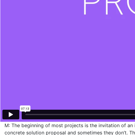
M: The beginning of most projects is the invitation of an
concrete solution proposal and sometimes they don’t. This