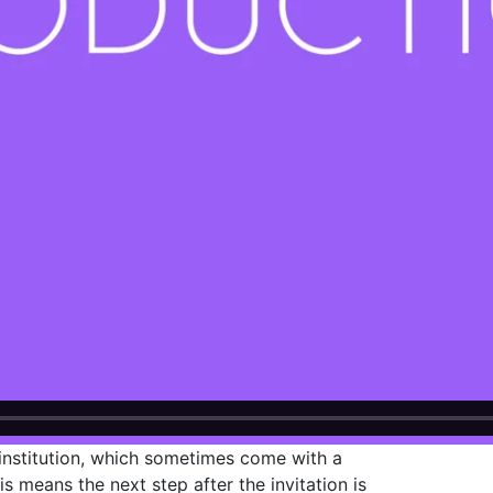
 institution, which sometimes come with a
 means the next step after the invitation is