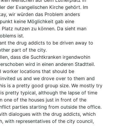
anken Menschen auf dem Lutherplatz in
 der der Evangelischen Kirche gehört. Im
Okay, wir würden das Problem anders
tpunkt keine Möglichkeit gab eine
Platz nutzen zu können. Da sieht man
oblems ist.
want the drug addicts to be driven away to
her part of the city.
ollen, dass die Suchtkranken irgendwohin
rschoben wird in einen anderen Stadtteil.
l worker locations that should be
 invited us and we drove over to them and
his is a pretty good group size. We mostly try
s pretty typical, although the lapse of time
n one of the houses just in front of the
flict parties starting from outside the office.
with dialogues with the drug addicts, which
, with representatives of the city council,