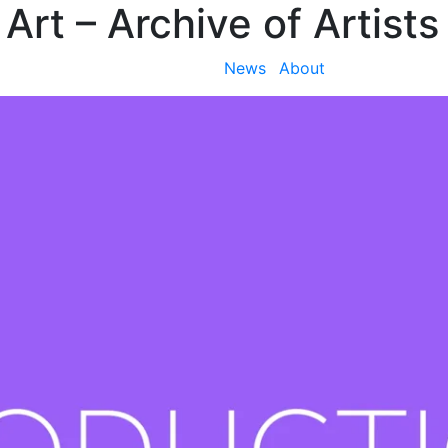
 Art
– Archive of Artists
News
About