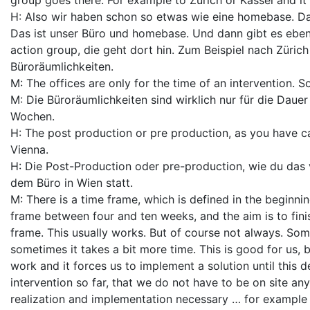
group goes there. For example to Zurich or Kassel and it h
H: Also wir haben schon so etwas wie eine homebase. Das
Das ist unser Büro und homebase. Und dann gibt es eben
action group, die geht dort hin. Zum Beispiel nach Züric
Büroräumlichkeiten.
M: The offices are only for the time of an intervention. S
M: Die Büroräumlichkeiten sind wirklich nur für die Dauer 
Wochen.
H: The post production or pre production, as you have calle
Vienna.
H: Die Post-Production oder pre-production, wie du das 
dem Büro in Wien statt.
M: There is a time frame, which is defined in the beginnin
frame between four and ten weeks, and the aim is to finis
frame. This usually works. But of course not always. Some
sometimes it takes a bit more time. This is good for us, 
work and it forces us to implement a solution until this d
intervention so far, that we do not have to be on site anym
realization and implementation necessary … for example 