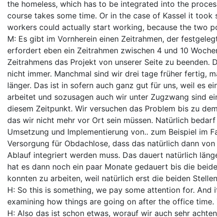
the homeless, which has to be integrated into the process 
course takes some time. Or in the case of Kassel it too
workers could actually start working, because the two pos
M: Es gibt im Vornherein einen Zeitrahmen, der festgeleg
erfordert eben ein Zeitrahmen zwischen 4 und 10 Wochen,
Zeitrahmens das Projekt von unserer Seite zu beenden. Da
nicht immer. Manchmal sind wir drei tage früher fertig, 
länger. Das ist in sofern auch ganz gut für uns, weil es e
arbeitet und sozusagen auch wir unter Zugzwang sind ei
diesem Zeitpunkt. Wir versuchen das Problem bis zu dem 
das wir nicht mehr vor Ort sein müssen. Natürlich bedarf
Umsetzung und Implementierung von.. zum Beispiel im Fa
Versorgung für Obdachlose, dass das natürlich dann von d
Ablauf integriert werden muss. Das dauert natürlich länge
hat es dann noch ein paar Monate gedauert bis die beide
konnten zu arbeiten, weil natürlich erst die beiden Stell
H: So this is something, we pay some attention for. And i
examining how things are going on after the office time. 
H: Also das ist schon etwas, worauf wir auch sehr achten.