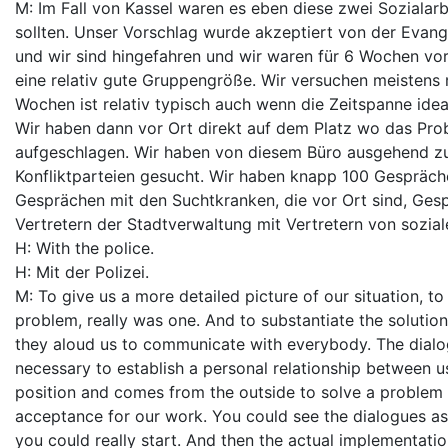
M: Im Fall von Kassel waren es eben diese zwei Sozialarb
sollten. Unser Vorschlag wurde akzeptiert von der Evang
und wir sind hingefahren und wir waren für 6 Wochen vor
eine relativ gute Gruppengröße. Wir versuchen meistens m
Wochen ist relativ typisch auch wenn die Zeitspanne idea
Wir haben dann vor Ort direkt auf dem Platz wo das Prob
aufgeschlagen. Wir haben von diesem Büro ausgehend zua
Konfliktparteien gesucht. Wir haben knapp 100 Gespräch
Gesprächen mit den Suchtkranken, die vor Ort sind, Gesp
Vertretern der Stadtverwaltung mit Vertretern von sozia
H: With the police.
H: Mit der Polizei.
M: To give us a more detailed picture of our situation, 
problem, really was one. And to substantiate the soluti
they aloud us to communicate with everybody. The dial
necessary to establish a personal relationship between us
position and comes from the outside to solve a problem 
acceptance for our work. You could see the dialogues as
you could really start. And then the actual implementation