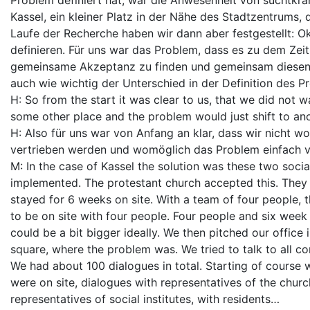
Problem definiert hat, war die Anwesenheit von suchtkr
Kassel, ein kleiner Platz in der Nähe des Stadtzentrums,
Laufe der Recherche haben wir dann aber festgestellt: 
definieren. Für uns war das Problem, dass es zu dem Zei
gemeinsame Akzeptanz zu finden und gemeinsam diesen 
auch wie wichtig der Unterschied in der Definition des Pr
H: So from the start it was clear to us, that we did not 
some other place and the problem would just shift to anot
H: Also für uns war von Anfang an klar, dass wir nicht w
vertrieben werden und womöglich das Problem einfach ve
M: In the case of Kassel the solution was these two socia
implemented. The protestant church accepted this. They
stayed for 6 weeks on site. With a team of four people, t
to be on site with four people. Four people and six week i
could be a bit bigger ideally. We then pitched our office i
square, where the problem was. We tried to talk to all con
We had about 100 dialogues in total. Starting of course 
were on site, dialogues with representatives of the church
representatives of social institutes, with residents…