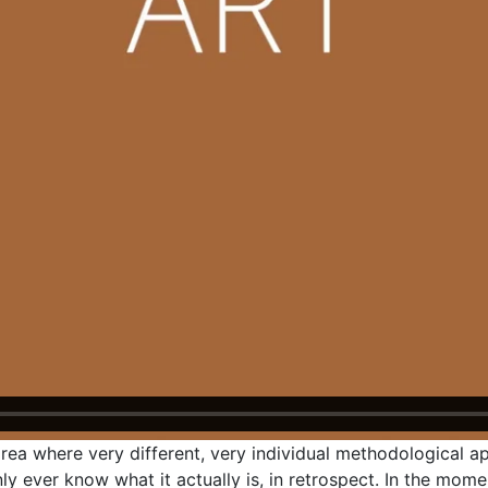
he area where very different, very individual methodological 
ever know what it actually is, in retrospect. In the moment 