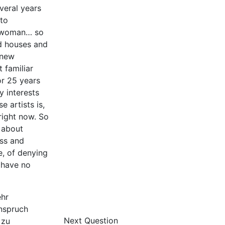
everal years
 to
he woman… so
rd houses and
 new
 familiar
or 25 years
y interests
 artists is,
right now. So
 about
ess and
e, of denying
I have no
ehr
Anspruch
Next Question
 zu