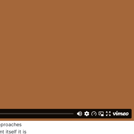
approaches
itself it is