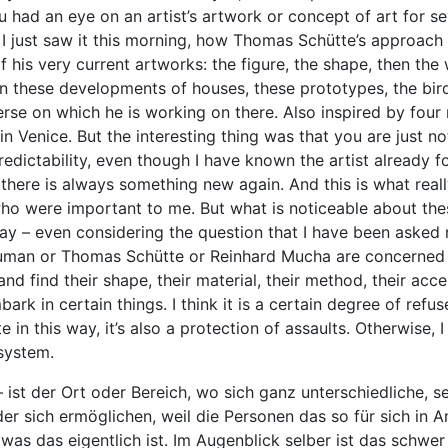
you had an eye on an artist’s artwork or concept of art for s
. I just saw it this morning, how Thomas Schütte’s approach
of his very current artworks: the figure, the shape, then t
hen these developments of houses, these prototypes, the bi
verse on which he is working on there. Also inspired by four
in Venice. But the interesting thing was that you are just not
redictability, even though I have known the artist already f
there is always something new again. And this is what reall
ho were important to me. But what is noticeable about these
y – even considering the question that I have been asked 
auman or Thomas Schütte or Reinhard Mucha are concerned
and find their shape, their material, their method, their acc
k in certain things. I think it is a certain degree of refus
 in this way, it’s also a protection of assaults. Otherwise, 
 system.
– ist der Ort oder Bereich, wo sich ganz unterschiedliche, s
er sich ermöglichen, weil die Personen das so für sich in 
as das eigentlich ist. Im Augenblick selber ist das schwer