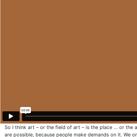
So I think art – or the field of art – is the place … or t
are possible, because people make demands on it. We only 