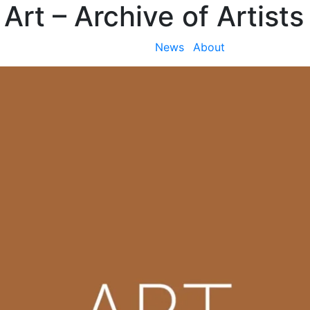
 Art
– Archive of Artists
News
About