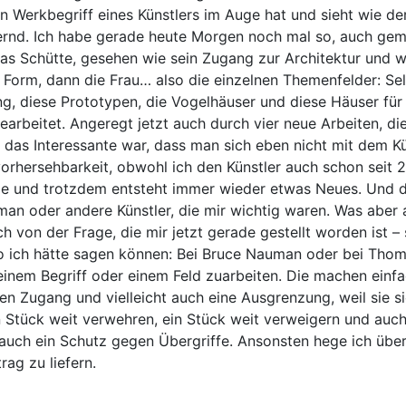
Werkbegriff eines Künstlers im Auge hat und sieht wie de
ichernd. Ich habe gerade heute Morgen noch mal so, auch ge
as Schütte, gesehen wie sein Zugang zur Architektur und w
ie Form, dann die Frau… also die einzelnen Themenfelder: Sel
, diese Prototypen, die Vogelhäuser und diese Häuser für 
earbeitet. Angeregt jetzt auch durch vier neue Arbeiten, di
das Interessante war, dass man sich eben nicht mit dem Kü
orhersehbarkeit, obwohl ich den Künstler auch schon seit 
 und trotzdem entsteht immer wieder etwas Neues. Und da
man oder andere Künstler, die mir wichtig waren. Was aber a
uch von der Frage, die mir jetzt gerade gestellt worden ist 
 wo ich hätte sagen können: Bei Bruce Nauman oder bei Tho
inem Begriff oder einem Feld zuarbeiten. Die machen einfa
hren Zugang und vielleicht auch eine Ausgrenzung, weil sie s
n Stück weit verwehren, ein Stück weit verweigern und auch
 auch ein Schutz gegen Übergriffe. Ansonsten hege ich übe
ag zu liefern.