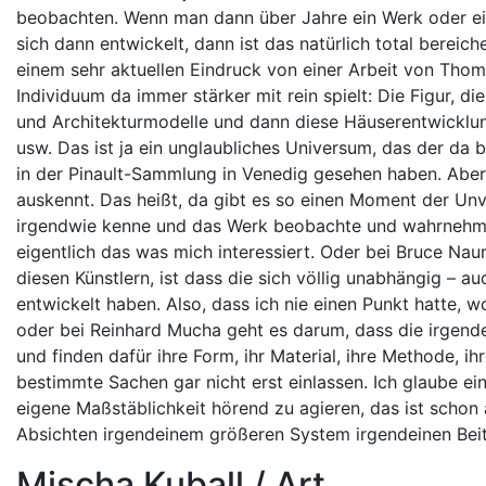
beobachten. Wenn man dann über Jahre ein Werk oder ein 
sich dann entwickelt, dann ist das natürlich total bere
einem sehr aktuellen Eindruck von einer Arbeit von Thom
Individuum da immer stärker mit rein spielt: Die Figur, d
und Architekturmodelle und dann diese Häuserentwicklung
usw. Das ist ja ein unglaubliches Universum, das der da b
in der Pinault-Sammlung in Venedig gesehen haben. Aber 
auskennt. Das heißt, da gibt es so einen Moment der Unv
irgendwie kenne und das Werk beobachte und wahrnehme
eigentlich das was mich interessiert. Oder bei Bruce Nau
diesen Künstlern, ist dass die sich völlig unabhängig – a
entwickelt haben. Also, dass ich nie einen Punkt hatte,
oder bei Reinhard Mucha geht es darum, dass die irgende
und finden dafür ihre Form, ihr Material, ihre Methode, i
bestimmte Sachen gar nicht erst einlassen. Ich glaube ei
eigene Maßstäblichkeit hörend zu agieren, das ist schon
Absichten irgendeinem größeren System irgendeinen Beitr
Mischa Kuball / Art