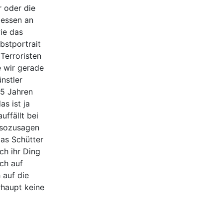
r oder die
messen an
ie das
bstportrait
Terroristen
e wir gerade
nstler
25 Jahren
s ist ja
uffällt bei
– sozusagen
mas Schütter
ch ihr Ding
ich auf
 auf die
rhaupt keine